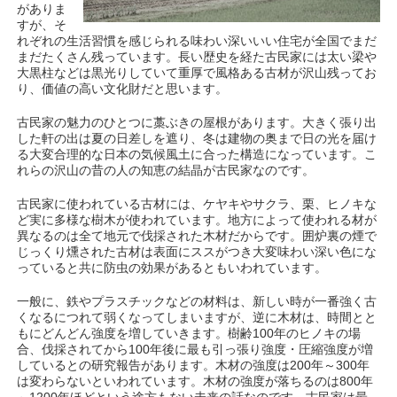
がありま
すが、そ
れぞれの生活習慣を感じられる味わい深いいい住宅が全国でまだ
まだたくさん残っています。長い歴史を経た古民家には太い梁や
大黒柱などは黒光りしていて重厚で風格ある古材が沢山残ってお
り、価値の高い文化財だと思います。
古民家の魅力のひとつに藁ぶきの屋根があります。大きく張り出
した軒の出は夏の日差しを遮り、冬は建物の奥まで日の光を届け
る大変合理的な日本の気候風土に合った構造になっています。こ
れらの沢山の昔の人の知恵の結晶が古民家なのです。
古民家に使われている古材には、ケヤキやサクラ、栗、ヒノキな
ど実に多様な樹木が使われています。地方によって使われる材が
異なるのは全て地元で伐採された木材だからです。囲炉裏の煙で
じっくり燻された古材は表面にススがつき大変味わい深い色にな
っていると共に防虫の効果があるともいわれています。
一般に、鉄やプラスチックなどの材料は、新しい時が一番強く古
くなるにつれて弱くなってしまいますが、逆に木材は、時間とと
もにどんどん強度を増していきます。樹齢100年のヒノキの場
合、伐採されてから100年後に最も引っ張り強度・圧縮強度が増
しているとの研究報告があります。木材の強度は200年～300年
は変わらないといわれています。木材の強度が落ちるのは800年