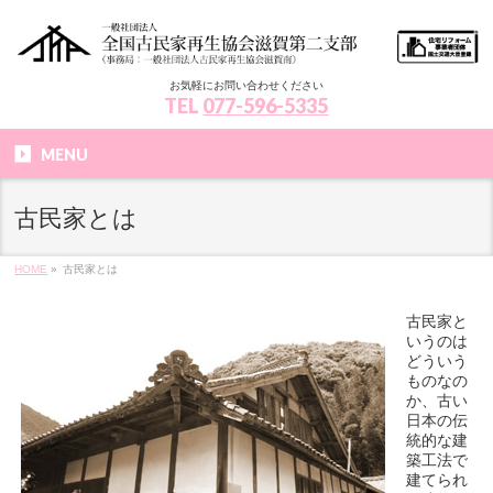
お気軽にお問い合わせください
TEL
077-596-5335
MENU
古民家とは
HOME
»
古民家とは
古民家と
いうのは
どういう
ものなの
か、古い
日本の伝
統的な建
築工法で
建てられ