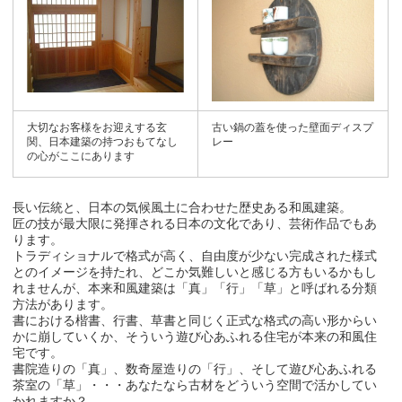
大切なお客様をお迎えする玄
古い鍋の蓋を使った壁面ディスプ
関、日本建築の持つおもてなし
レー
の心がここにあります
長い伝統と、日本の気候風土に合わせた歴史ある和風建築。
匠の技が最大限に発揮される日本の文化であり、芸術作品でもあ
ります。
トラディショナルで格式が高く、自由度が少ない完成された様式
とのイメージを持たれ、どこか気難しいと感じる方もいるかもし
れませんが、本来和風建築は「真」「行」「草」と呼ばれる分類
方法があります。
書における楷書、行書、草書と同じく正式な格式の高い形からい
かに崩していくか、そういう遊び心あふれる住宅が本来の和風住
宅です。
書院造りの「真」、数奇屋造りの「行」、そして遊び心あふれる
茶室の「草」・・・あなたなら古材をどういう空間で活かしてい
かれますか？