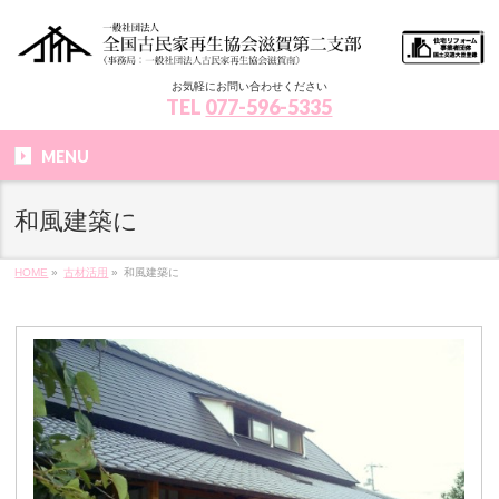
お気軽にお問い合わせください
TEL
077-596-5335
MENU
和風建築に
HOME
»
古材活用
»
和風建築に